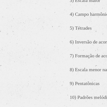
3) Escala maior
4) Campo harmôni
5) Tétrades
6) Inversão de aco
7) Formação de ac
8) Escala menor na
9) Pentatônicas
10) Padrões melód