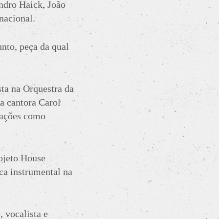
ndro Haick, João
nacional.
nto, peça da qual
sta na Orquestra da
da cantora Carol
tuações como
ojeto House
ca instrumental na
, vocalista e