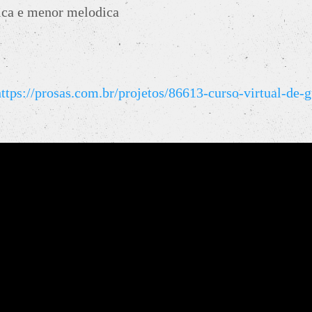
ca e menor melodica
https://prosas.com.br/projetos/86613-curso-virtual-de-