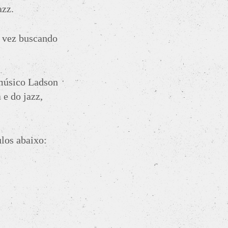
azz.
a vez buscando
 músico Ladson
 e do jazz,
los abaixo: