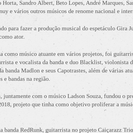
 Horta, Sandro Albert, Beto Lopes, André Marques, Sa
nuy e vários outros músicos de renome nacional e inter
o para fazer a produção musical do espetáculo Gira Ju
como ator.
a como músico atuante em vários projetos, foi guitarri
rista e vocalista da banda e duo Blacklist, violonista 
 da banda Madlon e seus Capotrastes, além de várias a
s e bandas na região.
a, juntamente com o músico Ladson Souza, fundou o pr
2018, projeto que tinha como objetivo proliferar a músi
na banda RedRunk, guitarrista no projeto Caiçarazz Trio